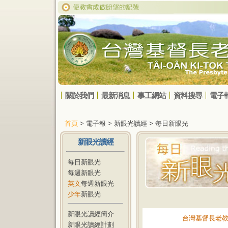
關於我們
最新消息
事工網站
資料搜尋
電子
首頁
> 電子報 > 新眼光讀經 > 每日新眼光
新眼光讀經
每日新眼光
每週新眼光
英文
每週新眼光
少年
新眼光
新眼光讀經簡介
台灣基督長老
新眼光讀經計劃