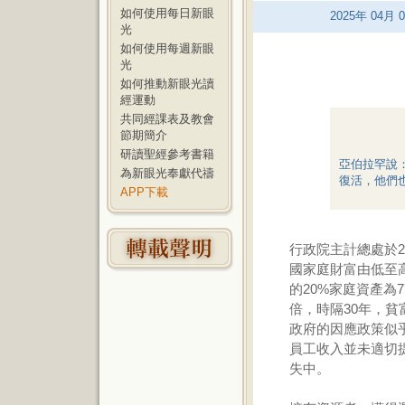
如何使用每日新眼
2025
年
04
月
0
光
如何使用每週新眼
光
如何推動新眼光讀
經運動
共同經課表及教會
節期簡介
研讀聖經參考書籍
亞伯拉罕說
為新眼光奉獻代禱
復活，他們也
APP下載
行政院主計總處於2
國家庭財富由低至高
的20%家庭資產為7
倍，時隔30年，
政府的因應政策似
員工收入並未適切
失中。