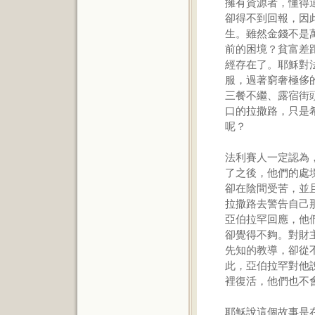
擁有資源者，懂得
卻得不到回報，因
生。雖然金錢不是
前的困境？貧富差
經存在了。耶穌對
服，過著窮奢極侈
三餐不繼、露宿街
口的拉撒路，只是
呢？
法利賽人一定認為
了之後，他們的處
卻在陰間受苦，並
拉撒路去警告自己
亞伯拉罕回應，他
卻覺得不夠。對財
先知的教導，卻從
此，亞伯拉罕對他
裡復活，他們也不
耶穌說這個故事是