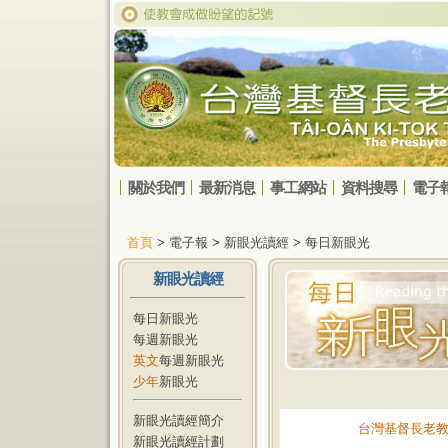
關於我們
最新消息
事工網站
資料搜尋
電子
首頁
> 電子報 > 新眼光讀經 > 每日新眼光
新眼光讀經
每日新眼光
每週新眼光
英文
每週新眼光
少年
新眼光
新眼光讀經簡介
台灣基督長老
新眼光讀經計劃