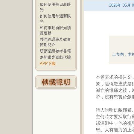
如何使用每日新眼
2025
年
05
月
0
光
如何使用每週新眼
光
如何推動新眼光讀
經運動
共同經課表及教會
節期簡介
研讀聖經參考書籍
上帝啊，求祢
為新眼光奉獻代禱
APP下載
本篇哀求的禱告文
象，這仇敵應該是
滅亡的慘痛之後，
帝，沒有忠實於創
詩人說明仇敵殘暴
主何時才要採取行
緒深淵中，他的視
恩。大有能力的上