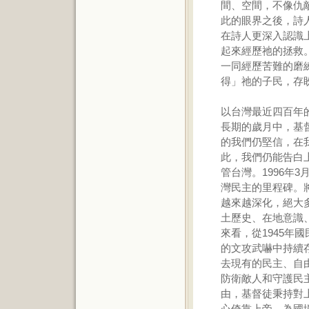
間、空間，不像仇
此的眼界之後，詩
在詩人更深入認識
起來經歷祂的拯救
一同經歷苦難的磨
得」祂的子民，存
以台灣最近四百年
長期的歲月中，基
的我們仍堅信，在
此，我們仍能告白
管台灣。1996年
灣民主的里程碑。
越來越深化，絕大
土歷史、在地意識
來看，從1945年
的文攻武嚇中持續
去現有的民主、自
防衛敵人和守護民
由，基督徒秉持對
心倚靠上帝，為國