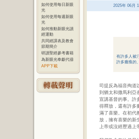
如何使用每日新眼
2025
年
06
月
1
光
如何使用每週新眼
光
如何推動新眼光讀
經運動
共同經課表及教會
節期簡介
研讀聖經參考書籍
有許多人被
為新眼光奉獻代禱
許多癱瘓的
APP下載
司提反為福音殉道
到猶太和撒馬利亞
宣講基督的事。許
得釋放，還有許多
滿了喜樂。在初代
放，擁有喜樂的新
上帝或沒經歷過上