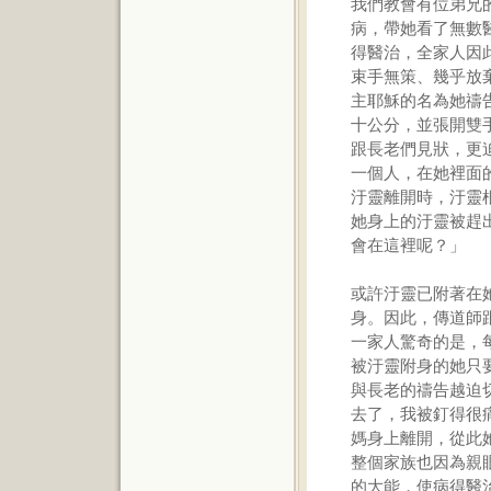
我們教會有位弟兄
病，帶她看了無數
得醫治，全家人因
束手無策、幾乎放
主耶穌的名為她禱
十公分，並張開雙
跟長老們見狀，更
一個人，在她裡面
汙靈離開時，汙靈
她身上的汙靈被趕
會在這裡呢？」
或許汙靈已附著在
身。因此，傳道師
一家人驚奇的是，
被汙靈附身的她只
與長老的禱告越迫
去了，我被釘得很
媽身上離開，從此
整個家族也因為親
的大能，使病得醫