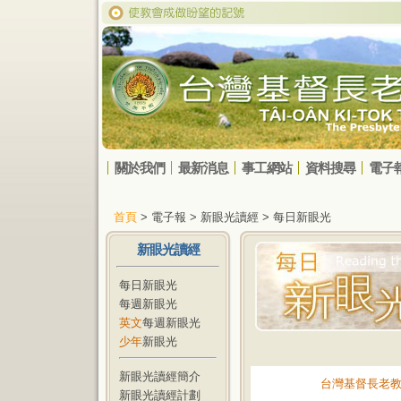
關於我們
最新消息
事工網站
資料搜尋
電子
首頁
> 電子報 > 新眼光讀經 > 每日新眼光
新眼光讀經
每日新眼光
每週新眼光
英文
每週新眼光
少年
新眼光
新眼光讀經簡介
台灣基督長老
新眼光讀經計劃