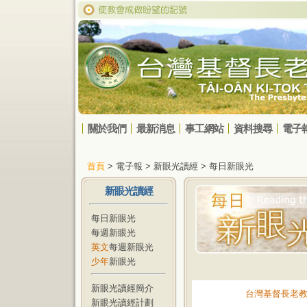
關於我們
最新消息
事工網站
資料搜尋
電子
首頁
> 電子報 > 新眼光讀經 > 每日新眼光
新眼光讀經
每日新眼光
每週新眼光
英文
每週新眼光
少年
新眼光
新眼光讀經簡介
台灣基督長老
新眼光讀經計劃