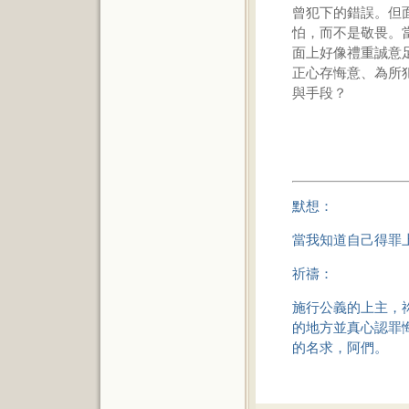
曾犯下的錯誤。但
怕，而不是敬畏。
面上好像禮重誠意
正心存悔意、為所
與手段？
默想：
當我知道自己得罪
祈禱：
施行公義的上主，
的地方並真心認罪
的名求，阿們。