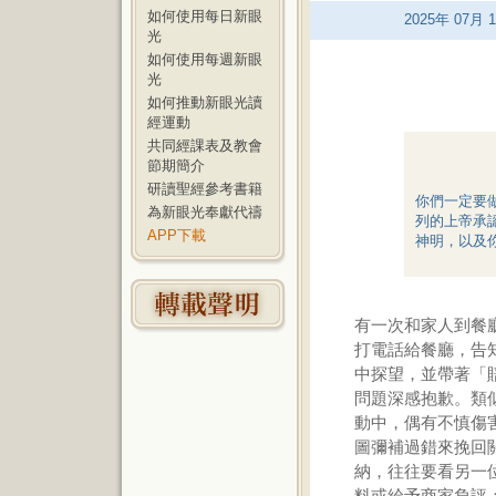
如何使用每日新眼
2025
年
07
月
1
光
如何使用每週新眼
光
如何推動新眼光讀
經運動
共同經課表及教會
節期簡介
研讀聖經參考書籍
你們一定要
為新眼光奉獻代禱
列的上帝承
APP下載
神明，以及
有一次和家人到餐
打電話給餐廳，告
中探望，並帶著「
問題深感抱歉。類
動中，偶有不慎傷
圖彌補過錯來挽回
納，往往要看另一
料或給予商家負評