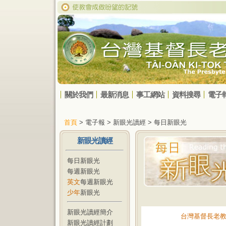
關於我們
最新消息
事工網站
資料搜尋
電子
首頁
> 電子報 > 新眼光讀經 > 每日新眼光
新眼光讀經
每日新眼光
每週新眼光
英文
每週新眼光
少年
新眼光
新眼光讀經簡介
台灣基督長老
新眼光讀經計劃