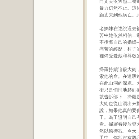
而丈夫依舊照三餐
暴力仍然不止。這
顧丈夫到他病亡。
老姊妹在述說過去
苦中她依然相信上
不後悔自己的婚姻
痛苦的經歷，村子
裡備受愛戴和尊敬
掃羅持續追殺大衛
索他的命。在追殺
在此山洞的深處。
衛只是悄悄地爬到
就告訴部下，掃羅
大衛也從山洞出來
說，如果他真的要
了。為了證明自己
看。掃羅看後放聲
然以德待我。今天
手中，你卻沒有殺