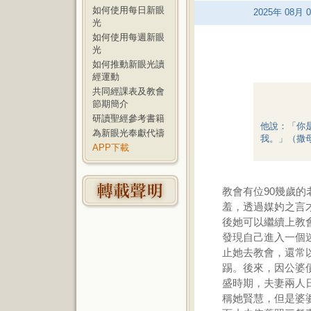
如何使用每日新眼
2025
年
08
月
0
光
如何使用每週新眼
光
如何推動新眼光讀
經運動
共同經課表及教會
節期簡介
研讀聖經參考書籍
他說：「你
為新眼光奉獻代禱
我。」（撒母
APP下載
教會有位90幾歲
羞，透過媒妁之言
後她可以繼續上教
發現自己進入一個
止她去教會，還常
踢。後來，因公婆
盛時期，夫妻兩人
稱她賢慧，但是婆