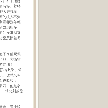
並在家中擺筵
的時節。善待
輕人去找拿
霸的牧人不受
拿霸卻對年輕
的奴隸很多，
不知從哪裡來
指桑罵懷羞辱
他下令部屬佩
給品。大衛誓
懲罰我！」
己惹禍上身，將
該。聰慧又精
衛道歉說：
東西；他是名
了一場悲劇的發
當晚，愛比該