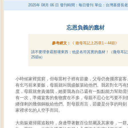
2025
年
08
月
06
日 發刊時間：每日發刊 單位：台灣基督長
忘恩負義的蠢材
參考經文：
《
撒母耳記上25章1～44節
》
請不要理拿霸那壞東西；他是名符其實的蠢材！（撒母耳記
25節a）
小時候家裡貧窮，但每當村子裡有節慶，父母仍會擺席宴客
有乞丐前來要飯，母親就叫我盛飯菜給他們。我若對乞丐有
度，母親就會責備我，她要我為自己還有一點點能力幫助需
有一次，準備宴客的食物實在不多，母親不忍心乞丐要不到
纏僅剩的幾個銅板給他們。對母親而言，節慶是分享的時刻
家裡求乞的人空手而回。
大衛躲避掃羅追殺時，身邊帶著數百位部屬及其家眷，一群