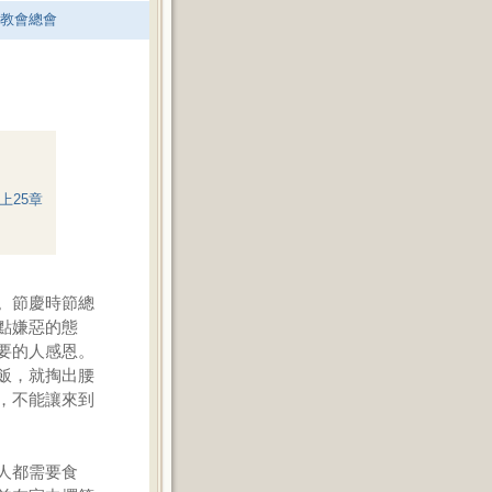
老教會總會
上25章
。節慶時節總
點嫌惡的態
要的人感恩。
飯，就掏出腰
，不能讓來到
人都需要食