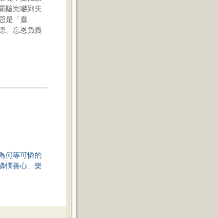
霸聽完嚇到失
思是「蠢
德、忘恩負義
為何等可憐的
憐憫善心、樂