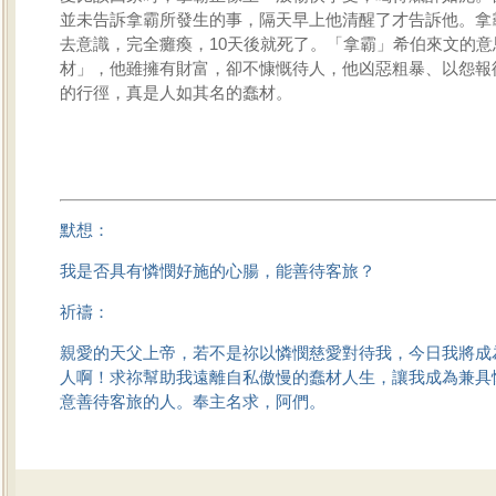
並未告訴拿霸所發生的事，隔天早上他清醒了才告訴他。拿
去意識，完全癱瘓，10天後就死了。「拿霸」希伯來文的意
材」，他雖擁有財富，卻不慷慨待人，他凶惡粗暴、以怨報
的行徑，真是人如其名的蠢材。
默想：
我是否具有憐憫好施的心腸，能善待客旅？
祈禱：
親愛的天父上帝，若不是祢以憐憫慈愛對待我，今日我將成
人啊！求祢幫助我遠離自私傲慢的蠢材人生，讓我成為兼具
意善待客旅的人。奉主名求，阿們。