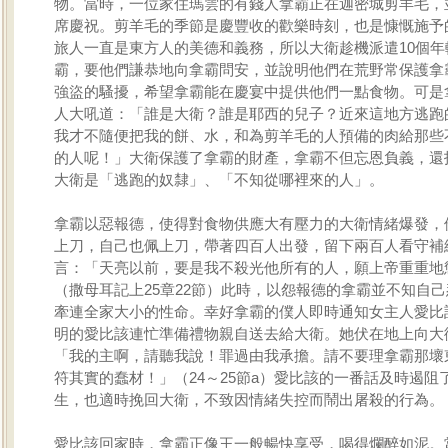
物。當時，一位家住瑪雲的有錢人拿霸正在迦密城剪羊毛，
席慶祝。剪羊毛的季節是慶豐收的歡樂時刻，也是慷慨施予
旅人一直是東方人的美德和義務，所以大衛趁機派遣10個年
霸，要他們謙恭地向拿霸問安，並說明他們在荒野常保護拿
強盜的騷擾，希望拿霸能在慶宴中提供他們一點食物。可是
人大吼道：「誰是大衛？誰是耶西的兒子？近來這地方逃跑
我才不隨便把我的餅、水，和為剪羊毛的人預備的肉給那些
的人呢！」大衛保護了拿霸的財產，拿霸不但忘恩負義，還
大衛是「逃跑的奴隸」、「不知從哪裡來的人」。
拿霸以惡報德，使得對食物供應大有壓力的大衛情緒爆發，
上刀，自己也佩上刀，帶著四百人出發，留下兩百人看守補
言：「天亮以前，要是我不殺光他所有的人，願上帝重重地
（撒母耳記上25章22節）此時，以怨報德的拿霸並不知自
牽連全家大小的性命。幸好拿霸的僕人即時通知女主人愛比
明的愛比該連忙準備禮物親自送去給大衛。她伏在地上向大
「我的主啊，請聽我說！罪過由我承擔。請不要理拿霸那壞
符其實的蠢材！」（24～25節a）愛比該的一番話及時遏阻
生，也適時挽回大衛，不致因情緒失控而鬧出屠殺的行為。
愛比該回家時，拿霸正像王一般暢快享受，喝得爛醉如泥。