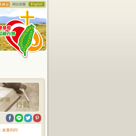
∥
友善列印