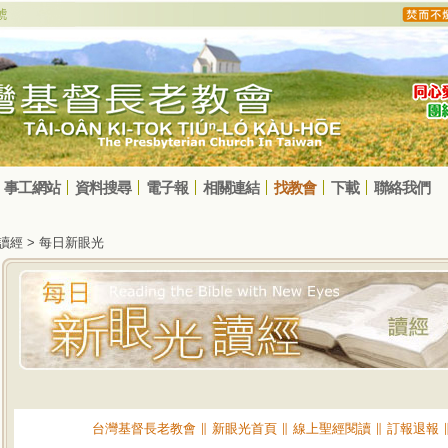
事工網站
資料搜尋
電子報
相關連結
找教會
下載
聯絡我們
光讀經 > 每日新眼光
台灣基督長老教會
∥
新眼光首頁
∥
線上聖經閱讀
∥
訂報退報