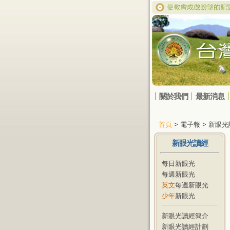
關於我們
最新消息
首頁
> 電子報 > 新眼
新眼光讀經
每日新眼光
每週新眼光
英文
每週新眼光
少年
新眼光
新眼光讀經簡介
新眼光讀經計劃