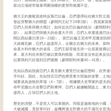
政治立場經常隨著周圍強權的更替而搖擺不定。
猶大王約雅敬當政時反叛巴比倫，亞捫選擇站在猶大對立面
發起突擊猶大的聯盟（參閱列王紀下24章2節）；西底家當
亞捫人則來與猶大商討，如何反抗巴比倫的統治（參閱耶利米
節）。結果亞捫與猶大的命運大不同，亞捫人幸運逃過巴比
閱以西結書21章18～23節）。當巴比倫王尼布甲尼撒攻陷
大政權瓦解，亞捫人趁虛而入，企圖左右猶大的未來。當時
命基大利作猶大的省長，亞捫王卻背後支持一位皇家後裔以
來，基大利在米斯巴被以實瑪利暗殺，民眾並沒有起來反抗
以實瑪利只好逃到亞捫避難（參閱耶利米書40～41章）。
先知以西結指責亞捫人看見猶大遭受巴比倫罰懲時，在旁邊
手叫好。因此，先知預言亞捫也將受東方部族的攻擊，土地
城要成為放牧的草場（4～7節）。根據猶大史學家約瑟夫的
布甲尼撒出兵攻擊亞捫和摩押。亞捫人被擄離開故土，東方
虛而入，占領亞捫人的土地。
歷史的演變，不是世人可以掌握的。同樣是迦南地的小國，
大被滅國，竟鼓掌叫好，趁機將過去對猶大的不滿完全宣洩