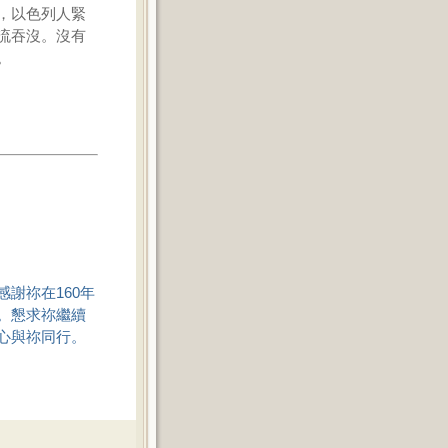
，以色列人緊
流吞沒。沒有
。
謝祢在160年
。懇求祢繼續
心與祢同行。