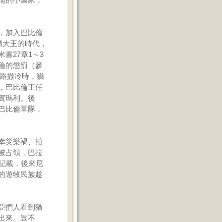
，加入巴比倫
猶大王的時代，
書27章1～3
倫的懲罰（參
耶路撒冷時，猶
，巴比倫王任
實瑪利。後
巴比倫軍隊，
幸災樂禍、拍
被占領，巴拉
記載，後來尼
的遊牧民族趁
亞捫人看到猶
出來。豈不