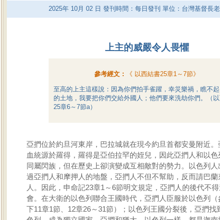
2025
年
10
月
02
日 發刊時間：每日發刊 單位：台灣基督長
上主的威嚴令人畏懼
參考經文：
《
以西結書25章1～7節
》
至高的上主這樣說：因為你們拍手雀躍，幸災樂禍，瞧不起
的土地，我要把你們交給外國人；他們要來洗劫你們。（以
25章6～7節a）
亞捫位於約旦河東岸，巴拉城就在現今約旦首都安曼附近。
血統源於羅得，羅得是亞伯拉罕的姪兒，因此亞捫人和以色
同屬閃族，但在歷史上卻演變成互相敵對的勢力。以色列人
過亞捫人和摩押人的地盤，亞捫人不但不幫助，反而請巴蘭
人。因此，申命記23章1～6節明文規定，亞捫人的後代不
會。在大衛的以色列聯合王國時代，亞捫人臣服於以色列（
下11章1節、12章26～31節）；以色列王國分裂後，亞捫
色列，成為獨立國家。亞捫和猶大、以色列一樣，都是迦南