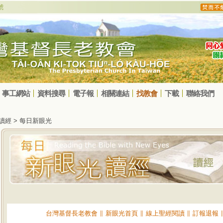
事工網站
資料搜尋
電子報
相關連結
找教會
下載
聯絡我們
光讀經 > 每日新眼光
台灣基督長老教會
∥
新眼光首頁
∥
線上聖經閱讀
∥
訂報退報