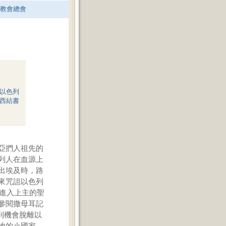
老教會總會
以色列
西結書
亞捫人祖先的
列人在血源上
出埃及時，路
來咒詛以色列
得進入上主的聖
參閱撒母耳記
找到機會脫離以
地的小國家，