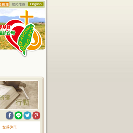
∥
友善列印