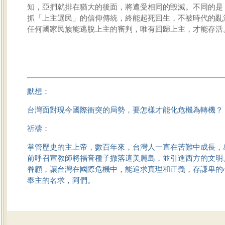
知，亞捫就排在猶大的後面，將遭受相同的毀滅。不同的是
抓「上主選民」的信仰傳統，終能起死回生，不被時代的亂
任何國家民族能逃脫上主的審判，唯有回歸上主，才能存活
默想：
台灣面對現今國際衝突的局勢，要怎樣才能化危機為轉機？
祈禱：
掌管歷史的主上帝，數百年來，台灣人一直在苦難中成長，感
前呼召宣教師將福音種子撒落這美麗島，並引進西方的文明
眷顧，讓台灣在國際危機中，能追求真理和正義，存謙卑的
奉主的名求，阿們。