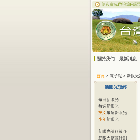
關於我們
最新消息
首頁
> 電子報 > 新眼
新眼光讀經
每日新眼光
每週新眼光
英文
每週新眼光
少年
新眼光
新眼光讀經簡介
新眼光讀經計劃