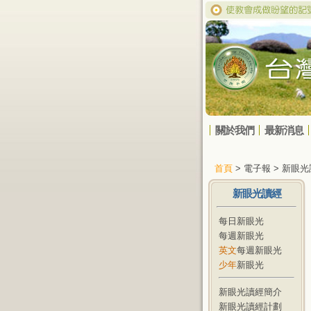
關於我們
最新消息
首頁
> 電子報 > 新眼
新眼光讀經
每日新眼光
每週新眼光
英文
每週新眼光
少年
新眼光
新眼光讀經簡介
新眼光讀經計劃