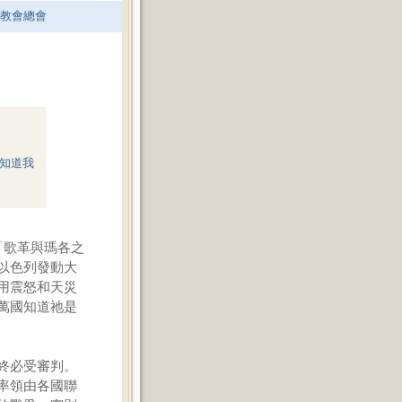
老教會總會
知道我
「歌革與瑪各之
以色列發動大
用震怒和天災
萬國知道祂是
終必受審判。
率領由各國聯