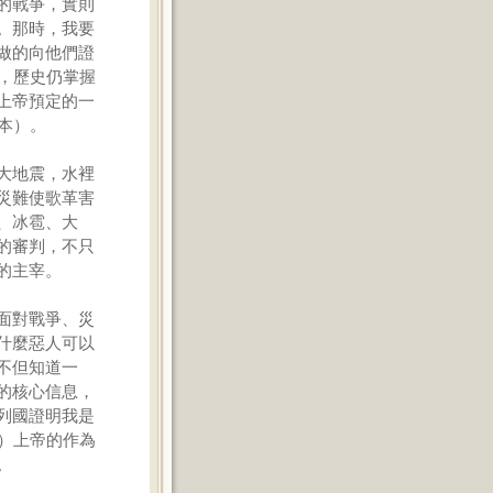
的戰爭，實則
。那時，我要
做的向他們證
，歷史仍掌握
上帝預定的一
本）。
大地震，水裡
災難使歌革害
、冰雹、大
的審判，不只
的主宰。
面對戰爭、災
什麼惡人可以
不但知道一
的核心信息，
列國證明我是
）上帝的作為
。