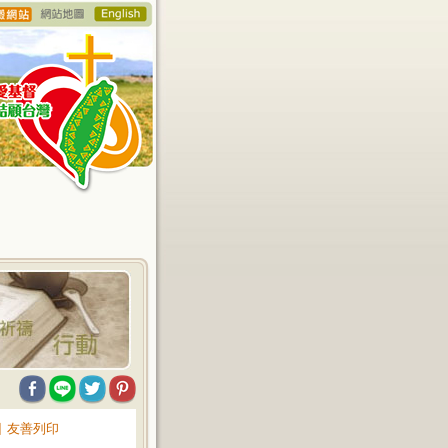
∥
友善列印