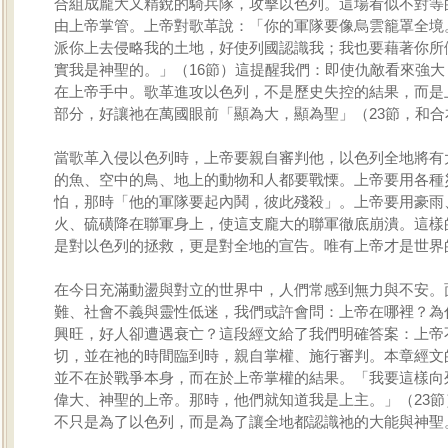
合組成龐大又精銳的騎兵隊，攻擊以色列。這場看似不對等
由上帝掌管。上帝對歌革說：「你的軍隊要像烏雲籠罩全境
派你上去侵略我的土地，好使列國認識我；我也要藉著你所
實我是神聖的。」（16節）這提醒我們：即使仇敵看來強大
在上帝手中。歌革進攻以色列，不是歷史失控的結果，而是
部分，好讓祂在萬國眼前「顯為大，顯為聖」（23節，和合
當歌革入侵以色列時，上帝要親自審判他，以色列全地將有
的魚、空中的鳥、地上的動物和人都要戰慄。上帝要用各種
怕，那時「他的軍隊要起內鬨，彼此殘殺」。上帝要用豪雨
火、硫磺降在聯軍身上，使這支龐大的聯軍徹底崩潰。這樣
是對以色列的拯救，更是對全地的宣告。唯有上帝才是世界
在今日充滿動盪與對立的世界中，人們常感到無力與不安。
難、社會不義與靈性低迷，我們或許會問：上帝在哪裡？為
興旺，好人卻遭遇衰亡？這段經文給了我們明確答案：上帝
切，並在祂的時間臨到時，親自掌權、施行審判。本章經文
並不在於戰爭本身，而在於上帝掌權的結果。「我要這樣向
偉大、神聖的上帝。那時，他們就知道我是上主。」（23節
不只是為了以色列，而是為了讓全地都認識祂的大能與神聖