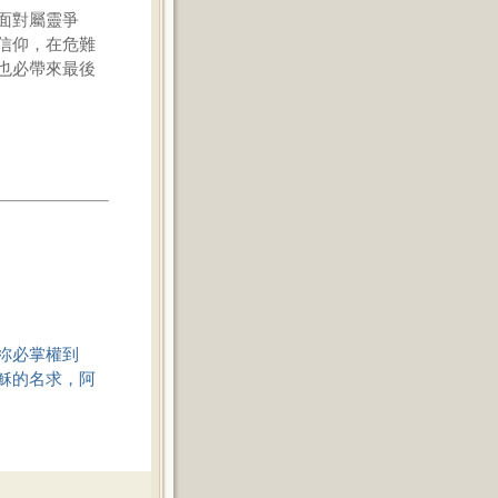
面對屬靈爭
信仰，在危難
也必帶來最後
祢必掌權到
穌的名求，阿