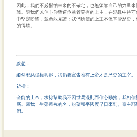
因此，我們不必懼怕未來的不確定，也無須靠自己的力量來
戰。讓我們以信心仰望這位掌管萬有的上主，在混亂中持守
中堅定盼望，並勇敢見證：我們所信的上主不但掌管歷史，
的得勝。
默想：
縱然邪惡強權興起，我仍要宣告唯有上帝才是歷史的主宰。
祈禱：
全能的上帝，求祢幫助我不因世局混亂而信心動搖，我相信
底。願我一生榮耀祢的名，盼望和平國度早日來到。奉主耶
們。