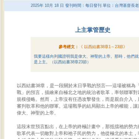
2025
年
10
月
18
日 發刊時間：每日發刊 單位：台灣基督長
上主掌管歷史
參考經文：
《
以西結書38章1～23節
》
我要這樣向列國證明我是偉大、神聖的上帝。那時，他們就
是上主。（以西結書38章23節）
以西結書38章，是一段關於末日爭戰的預言──這場被稱為
戰」的預言，描繪來自極北之地的統治者歌革，率領聯軍對
規模侵略。然而，上帝沒有任憑攻擊發生，而是親自介入，
審判歌革和他的聯軍。這場戰爭的結局顯出上帝的權能，讓
偉大、神聖的上帝。
這段末世預言點出，在上帝的終極計畫中，那抵擋祂的勢力
歌革代表一切敵對上帝和祂子民的勢力，他從極北的本土，