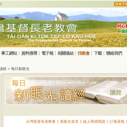
事工網站
資料搜尋
電子報
相關連結
找教會
下載
聯絡我們
光讀經 > 每日新眼光
台灣基督長老教會
∥
新眼光首頁
∥
線上聖經閱讀
∥
訂報退報