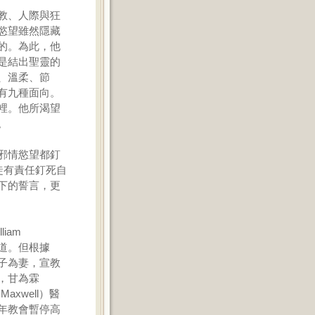
教、人際與狂
慾望雖然隱藏
的。為此，他
是結出聖靈的
、溫柔、節
有九種面向。
裡。他所渴望
。
邪情慾望都釘
徒有責任釘死自
下的誓言，更
iam
位傳道。但根據
子為妻，宣教
，甘為霖
 Maxwell）醫
年教會暫停高