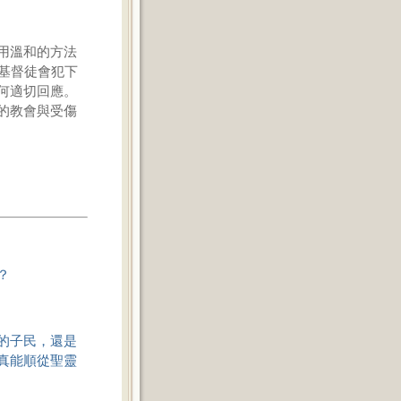
用溫和的方法
基督徒會犯下
何適切回應。
的教會與受傷
？
的子民，還是
真能順從聖靈