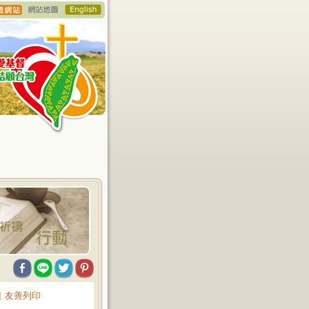
∥
友善列印