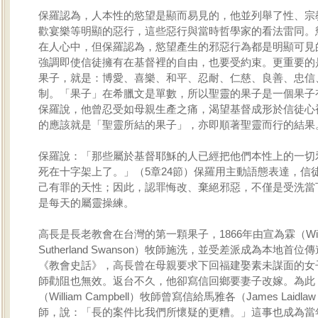
保羅認為，人本性的慾望是顯而易見的，他並列舉了性、宗
歡宴樂等明顯的惡行，這些惡行與當時哲學家的看法雷同。
在人心中，但保羅認為，慾望產生的邪惡行為都是明顯可見
強調即使信徒擁有在基督裡的自由，也要受約束。更重要的
果子，就是：博愛、喜樂、和平、忍耐、仁慈、良善、忠信
制。「果子」在希臘文是單數，所以聖靈的果子是一個果子
保羅說，他曾忍受如母親生產之痛，渴望基督成形於信徒心
的應該就是「聖靈所結的果子」，亦即順著聖靈而行的結果
保羅說：「那些屬於基督耶穌的人已經把他們本性上的一切
死在十字架上了。」（5章24節）保羅用主動語態表達，信
己有罪的天性；因此，認罪悔改、棄絕邪惡，不僅是受洗當
是每天的屬靈操練。
高長是長老教會在台灣的第一顆果子，1866年由宣為霖（Will
Sutherland Swanson）牧師施洗，並受差派成為本地首
《教會史話》，高長曾在母親要求下回福建娶素未謀面的女
師勸阻也無效。返台不久，他卻寫信回鄉要妻子改嫁。為此
（William Campbell）牧師曾寫信給馬雅各（James Laidlaw
師，說：「長的案件比我們所懷疑的更糟。」這事也成為當