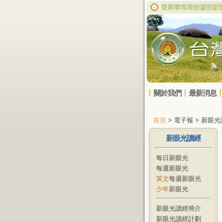
關於我們
最新消息
首頁
> 電子報 > 新眼
新眼光讀經
每日新眼光
每週新眼光
英文
每週新眼光
少年
新眼光
新眼光讀經簡介
新眼光讀經計劃