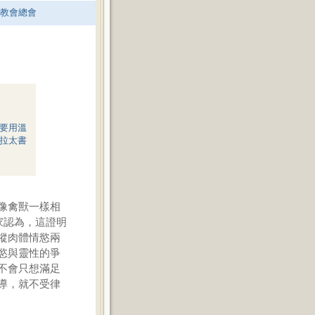
老教會總會
要用溫
拉太書
像禽獸一樣相
家認為，這證明
縱肉體情慾兩
慾與靈性的爭
不會只想滿足
導，就不受律