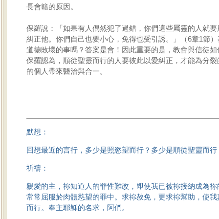
長會籍的原因。
保羅說：「如果有人偶然犯了過錯，你們這些屬靈的人就要
糾正他。你們自己也要小心，免得也受引誘。」（6章1節）
道德敗壞的事嗎？答案是會！因此重要的是，教會與信徒如
保羅認為，順從聖靈而行的人要彼此以愛糾正，才能為分裂
的個人帶來醫治與合一。
默想：
回想最近的言行，多少是照慾望而行？多少是順從聖靈而行
祈禱：
親愛的主，祢知道人的罪性難改，即使我已被祢接納成為祢
常常屈服於肉體慾望的罪中。求祢赦免，更求祢幫助，使我
而行。奉主耶穌的名求，阿們。