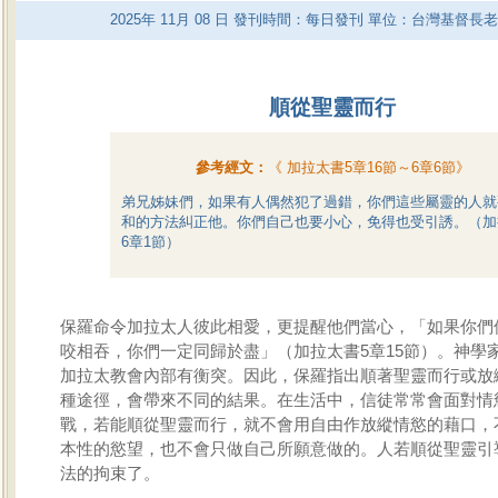
2025
年
11
月
08
日 發刊時間：每日發刊 單位：台灣基督長
順從聖靈而行
參考經文：
《
加拉太書5章16節～6章6節
》
弟兄姊妹們，如果有人偶然犯了過錯，你們這些屬靈的人就
和的方法糾正他。你們自己也要小心，免得也受引誘。（加
6章1節）
保羅命令加拉太人彼此相愛，更提醒他們當心，「如果你們
咬相吞，你們一定同歸於盡」（加拉太書5章15節）。神學
加拉太教會內部有衡突。因此，保羅指出順著聖靈而行或放
種途徑，會帶來不同的結果。在生活中，信徒常常會面對情
戰，若能順從聖靈而行，就不會用自由作放縱情慾的藉口，
本性的慾望，也不會只做自己所願意做的。人若順從聖靈引
法的拘束了。