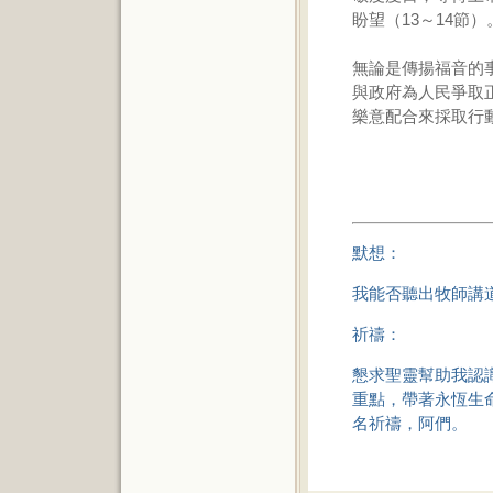
盼望（13～14節）
無論是傳揚福音的
與政府為人民爭取
樂意配合來採取行
默想：
我能否聽出牧師講
祈禱：
懇求聖靈幫助我認
重點，帶著永恆生
名祈禱，阿們。