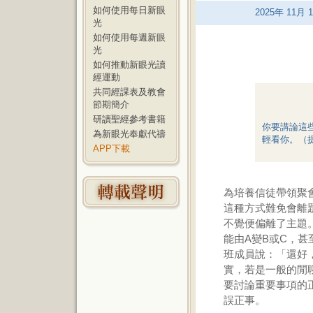
如何使用每日新眼
2025
年
11
月
1
光
如何使用每週新眼
光
如何推動新眼光讀
經運動
共同經課表及教會
節期簡介
研讀聖經參考書籍
你要講論這
為新眼光奉獻代禱
輕看你。（提
APP下載
為培養信徒帶領聚
這種方式難免會離
不覺便偏離了主題
能由A變B或C，
班成員說：「還好
實，若是一般的閒
要討論重要事項的
誤正事。