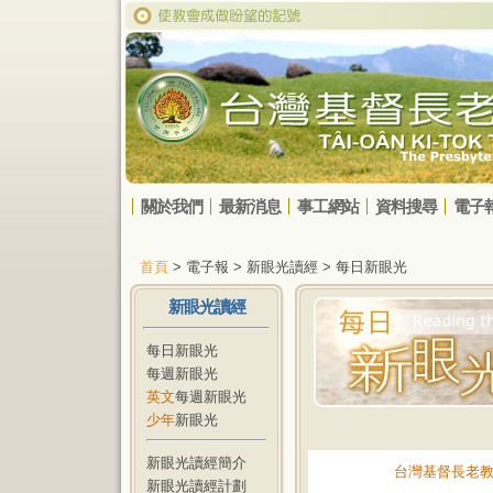
關於我們
最新消息
事工網站
資料搜尋
電子
首頁
> 電子報 > 新眼光讀經 > 每日新眼光
新眼光讀經
每日新眼光
每週新眼光
英文
每週新眼光
少年
新眼光
新眼光讀經簡介
台灣基督長老
新眼光讀經計劃