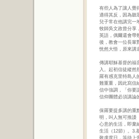
有些人為了讓人覺
適得其反，因為聽
兒子常在他講完一
牧師吳文政曾分享
英語，偶爾還會帶
後，教會一位長輩
恍然大悟，原來講
傳講耶穌基督的福
入。起初信徒縱然
羅有感克里特島人
難重重，因此寫信
信中強調，「你要
信仰團體必須講論
保羅要提多講的重
明，叫人無可推諉（
心意的生活，即棄
生活（12節）。3
敬虔度日，等待上