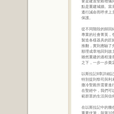
要是建置聖殿禮儀
點是重建城牆。當
遵行誡命而呼求上
保護。
從不同階段的歸回
專業的社會菁英，
製造各樣器具的匠
推翻，實則應驗了
順理成章地回到故
雖然重建的過程漫
之下，一步一步奠
以斯拉記8章詳細
特別提到祭司與利
撒冷聖殿所需要進
在聖經中，我們可
範群眾的生活與信
在以斯拉記中的幾
重要伏筆，與第1