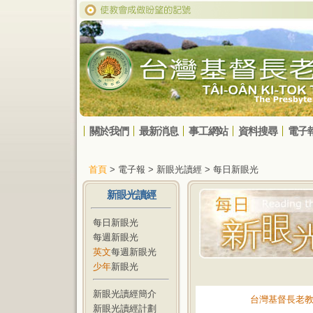
關於我們
最新消息
事工網站
資料搜尋
電子
首頁
> 電子報 > 新眼光讀經 > 每日新眼光
新眼光讀經
每日新眼光
每週新眼光
英文
每週新眼光
少年
新眼光
新眼光讀經簡介
台灣基督長老
新眼光讀經計劃