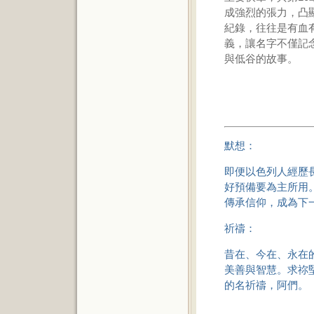
成強烈的張力，凸
紀錄，往往是有血
義，讓名字不僅記
與低谷的故事。
默想：
即便以色列人經歷
好預備要為主所用
傳承信仰，成為下
祈禱：
昔在、今在、永在
美善與智慧。求祢
的名祈禱，阿們。