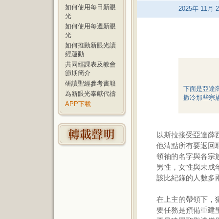
如何使用每日新眼
2025
年
11
月
2
光
如何使用每週新眼
光
如何推動新眼光讀
經運動
共同經課表及教會
節期簡介
研讀聖經參考書籍
下面是亞達
為新眼光奉獻代禱
撒冷那些宗
APP下載
以斯拉接受亞達薛
他清點所有要返回
領袖的名字與各宗
男性，女性與未成
該比紀錄的人數多
在上主的帶領下，
要任務是預備重建