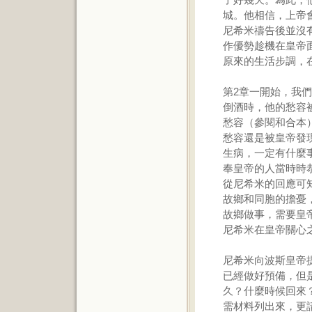
城。他相信，上帝
尼希米禱告後並沒
作優勢趁機在皇帝
原來的生活步調，
第2章一開始，我
倒酒時，他的愁容
愁容（參閱和合本
愁容還是被皇帝發
生病，一定有什麼
奉皇帝的人當時時
從尼希米的回應可
故鄉和同胞的擔憂
故鄉做事，需要皇
尼希米在皇帝關心
尼希米向波斯皇帝
已經做好預備，但
久？什麼時候回來
需材料列出來，更