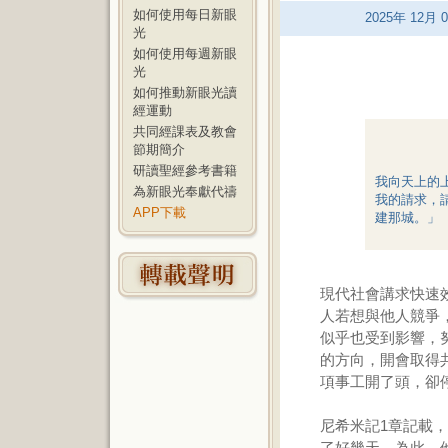
如何使用每日新眼
2025
年
12
月
0
光
如何使用每週新眼
光
如何推動新眼光讀
經運動
共同經課表及教會
節期簡介
研讀聖經參考書籍
我向天上的
為新眼光奉獻代禱
我的請求，
APP下載
建那城。」（
現代社會講求快速
人若想與他人競爭
似乎也受到影響，
的方向，開會取得
項事工開了頭，卻
尼希米記1章記載
了好幾天。為此，