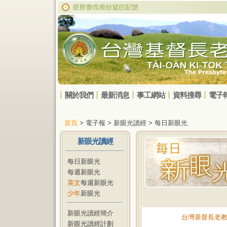
關於我們
最新消息
事工網站
資料搜尋
電子
首頁
> 電子報 > 新眼光讀經 > 每日新眼光
新眼光讀經
每日新眼光
每週新眼光
英文
每週新眼光
少年
新眼光
新眼光讀經簡介
台灣基督長老
新眼光讀經計劃