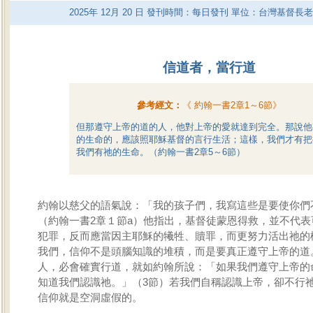
2025
年
12
月
20
日 發刊時間：每日發刊 單位：台灣基督長
信道者，當行道
參考經文：
《
約翰一書2章1～6節
》
但那遵守上帝的道的人，他對上帝的愛就達到完全。那說他
的生命的，應該照耶穌基督的言行生活；這樣，我們才有把
我們有祂的生命。（約翰一書2章5～6節）
約翰以慈父的語氣說：「我的孩子們，我寫這些是要使你們
（約翰一書2章１節a）他指出，基督徒蒙恩得救，並不代表
犯罪，反而應當因主耶穌的犧牲、贖罪，而更努力活出祂的
我們，信仰不是頭腦知識的堆積，而是要真正遵守上帝的道
人，必會確實行道，就如約翰所說：「如果我們遵守上帝的
知道我們認識祂。」（3節）若我們自稱認識上帝，卻不行
信仰就是空洞虛假的。