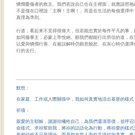
憐憫憂傷者的救主。我們若說自己住在主裡面，就應該照祂
不是僅在口裡說「主啊！主啊！」而是在生活的每個選擇中
真理為準則。
行道，看起來不見得很偉大，但若能忠實於每件平凡的事，
如同服事主，必蒙上帝悅納。願我們都能行出所信的道，在
以愛與憐憫行善、在被誤解時仍願意饒恕、在灰心時仍選擇
行的去行。
默想：
在家庭、工作或人際關係中，我如何真實地活出基督的樣式
祈禱：
親愛的主耶穌，謝謝祢犧牲自己，為我們還清罪債，並呼召
命樣式。求祢幫助我，將祢的話語化為行動，將祢愛的樣式
所相信的不只是理論，而是能在世人面前見證祢的真實。奉