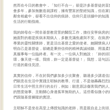
然而在今日的教會中，「知行不合一」卻是許多基督徒的盲
會多年，參加無數造就課程，擁有豐富的聖經知識，但在家
鄰舍相處中，卻看不出信仰的痕跡。信仰只是頭腦中的知識
生活的行動指南。
我的師母在一間非基督教背景的醫院工作，擔任安寧病房的
她面對的都是疾病末期病人，多數充滿焦慮與不安。在病房
專業的靈性關懷師，更是活出基督之愛的使者。她關懷病人
明自己是基督徒，卻總是秉持信仰的精神真誠傾聽、用溫柔
真服事每一位臨終者。有一次，一位病人對她說：「妳的頭
環，像天使一樣。我猜，妳一定是基督徒！」我想，這句話
行道的最佳見證。
真實的信仰，不在於我們參加多少次聚會、聽過多少講道信
們願意在生活中實踐主耶穌的教導。行道，不是做轟轟烈烈
日常生活中照主所行的去行，例如：願意原諒傷害我們的人
的態度做事、主動關心身邊孤單無助的人。這些看似微小的
們跟隨基督腳蹤的實證。
主耶穌不是坐在高堂上傳授知識的老師，而是親自走上街頭