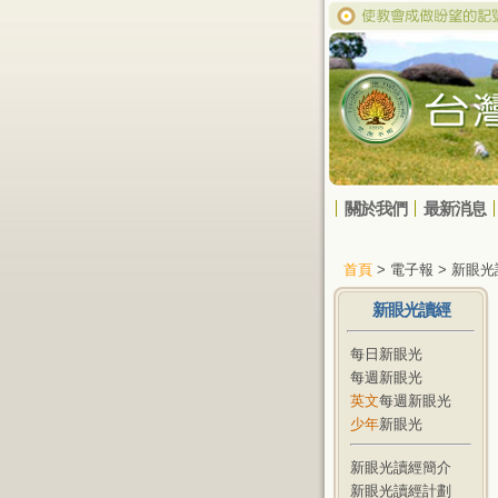
關於我們
最新消息
首頁
> 電子報 > 新眼
新眼光讀經
每日新眼光
每週新眼光
英文
每週新眼光
少年
新眼光
新眼光讀經簡介
新眼光讀經計劃