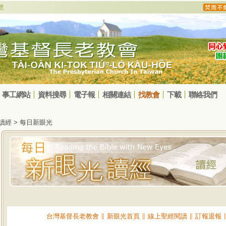
事工網站
資料搜尋
電子報
相關連結
找教會
下載
聯絡我們
光讀經 > 每日新眼光
台灣基督長老教會
∥
新眼光首頁
∥
線上聖經閱讀
∥
訂報退報