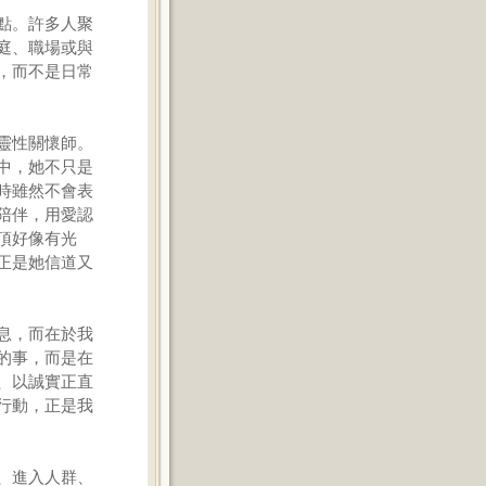
點。許多人聚
庭、職場或與
，而不是日常
靈性關懷師。
中，她不只是
時雖然不會表
陪伴，用愛認
頂好像有光
正是她信道又
息，而在於我
的事，而是在
、以誠實正直
行動，正是我
、進入人群、