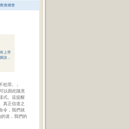
老教會總會
有上帝
握說，
不犯罪。」
可以因此隨意
樣式。這提醒
。真正信道之
命令，我們就
祂的道，我們的