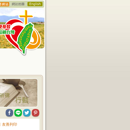
∥
友善列印