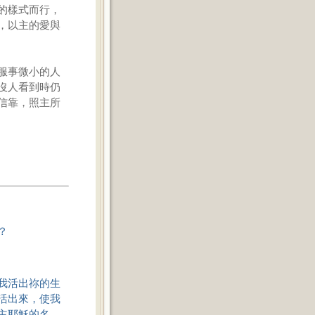
的樣式而行，
，以主的愛與
服事微小的人
沒人看到時仍
信靠，照主所
？
我活出祢的生
活出來，使我
主耶穌的名