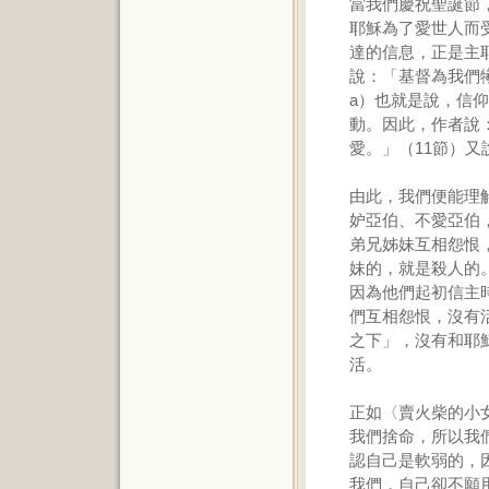
當我們慶祝聖誕節
耶穌為了愛世人而
達的信息，正是主
說：「基督為我們
a）也就是說，信
動。因此，作者說
愛。」（11節）又
由此，我們便能理
妒亞伯、不愛亞伯
弟兄姊妹互相怨恨
妹的，就是殺人的
因為他們起初信主
們互相怨恨，沒有
之下」，沒有和耶
活。
正如〈賣火柴的小
我們捨命，所以我
認自己是軟弱的，
我們，自己卻不願