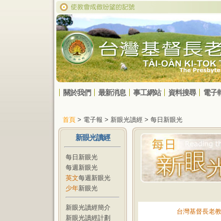
關於我們
最新消息
事工網站
資料搜尋
電子
首頁
> 電子報 > 新眼光讀經 > 每日新眼光
新眼光讀經
每日新眼光
每週新眼光
英文
每週新眼光
少年
新眼光
新眼光讀經簡介
台灣基督長老
新眼光讀經計劃