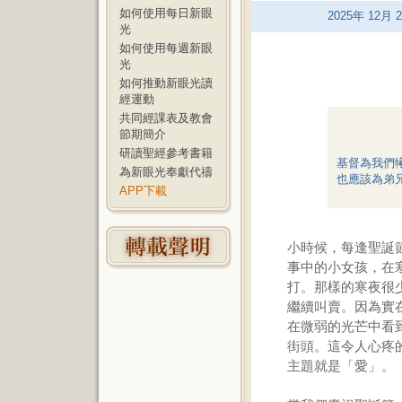
如何使用每日新眼
2025
年
12
月
2
光
如何使用每週新眼
光
如何推動新眼光讀
經運動
共同經課表及教會
節期簡介
研讀聖經參考書籍
基督為我們
為新眼光奉獻代禱
也應該為弟
APP下載
小時候，每逢聖誕
事中的小女孩，在
打。那樣的寒夜很
繼續叫賣。因為實
在微弱的光芒中看
街頭。這令人心疼
主題就是「愛」。