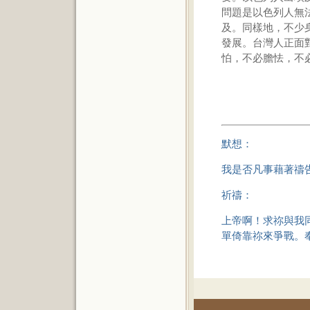
問題是以色列人無
及。同樣地，不少
發展。台灣人正面
怕，不必膽怯，不
默想：
我是否凡事藉著禱
祈禱：
上帝啊！求祢與我
單倚靠祢來爭戰。