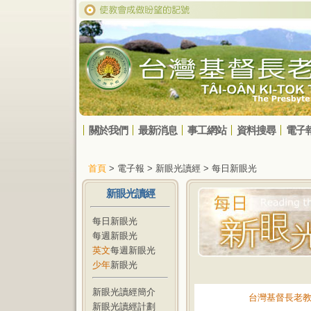
關於我們
最新消息
事工網站
資料搜尋
電子
首頁
> 電子報 > 新眼光讀經 > 每日新眼光
新眼光讀經
每日新眼光
每週新眼光
英文
每週新眼光
少年
新眼光
新眼光讀經簡介
台灣基督長老
新眼光讀經計劃