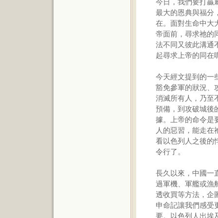
今日，我們要打贏
最大的恩典與福分
在。面對生命中大
帝面前，尋求祂的
法不同又彼此溝通
起尋求上帝的同在
今天經文提到的一
豁免參軍的狀況、
消滅所有人，乃至
預備，到攻破城後
據。上帝的命令是
人的惡習，能走在
看以色列人之後的
令行了。
長久以來，中國一
過軍機、軍艦或漁
透收買等方法，企
申命記讓我們感受
要。以色列人出埃