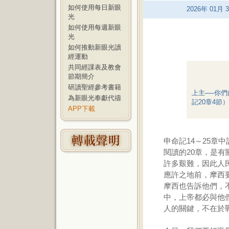
如何使用每日新眼
2026
年
01
月
3
光
如何使用每週新眼
光
如何推動新眼光讀
經運動
共同經課表及教會
節期簡介
研讀聖經參考書籍
上主──你
為新眼光奉獻代禱
記20章4節）
APP下載
申命記14～25章
閱讀的20章，是
許多艱難，因此人
應許之地前，摩西
摩西也告訴他們，
中，上帝都必與他
人的關鍵，不在於