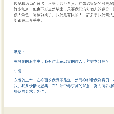
現況和結局而難過、不安，甚至自責。在錯綜複雜的歷史演
許多無奈，但也不必全然放棄，只要我們演好個人的戲分，
僕人角色，這樣就夠了。我們是有限的人，許多事我們無法
切都在上帝手中。
默想：
在教會的服事中，我有作上帝忠實的僕人，善盡本分嗎？
祈禱：
永恆的上帝，在祢面前我微不足道，然而祢卻看我為寶貝，
我。我要珍惜此恩典，在生活中尋求祢的旨意，努力向著標
耶穌的名求，阿們。