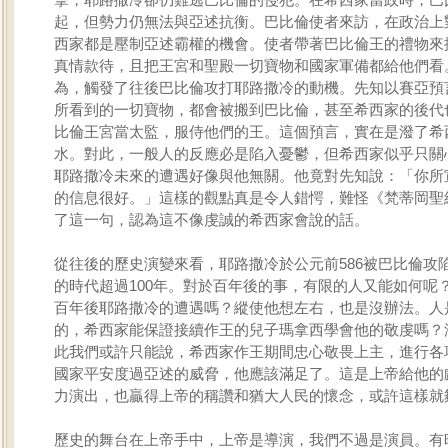
起，但勢力仍無法與亞述抗衡。巴比倫使者來訪，在政治上
西家都是壓制亞述霸權的機會。使者帶著巴比倫王的禮物來
真情款待，且把王宮和聖殿一切寶物和國家軍備都給他們看
為，觸發了往後巴比倫攻打耶路撒冷的動機。先知以賽亞預
所看到的一切寶物，都會被搬到巴比倫，甚至希西家的後代
比倫王宮當太監，服侍他們的王。這個預言，實在是潑了希
水。對此，一般人的反應必是陷入憂鬱，但希西家似乎只關
耶路撒冷未來的遭遇好像與他無關。他竟對先知說：「你所
的信息很好。」這樣的觀點真是令人錯愕，難怪《梵蒂岡聖
了這一句，認為這不像虔誠的希西家會說的話。
從往後的歷史演變來看，耶路撒冷於公元前586被巴比倫攻
的時代超過100年。對於百年後的事，有限的人又能如何呢
百年後耶路撒冷的遭遇嗎？縱使他想左右，也是沒辦法。人
的，希西家能保證接續作王的兒子瑪拿西學會他的敬虔嗎？
此我們或許只能說，希西家作王期間忠心敬畏上主，進行各
國家平安度過亞述的威脅，他應該滿足了。這是上帝給他的
力演出，也贏得上帝的稱讚和猶大人民的懷念，或許這樣就
歷史的舞台在上帝手中，上帝是導演，我們不過是演員。有