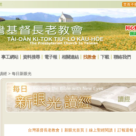
事工網站
資料搜尋
電子報
相關連結
找教會
下載
聯絡我們
光讀經 > 每日新眼光
台灣基督長老教會
∥
新眼光首頁
∥
線上聖經閱讀
∥
訂報退報