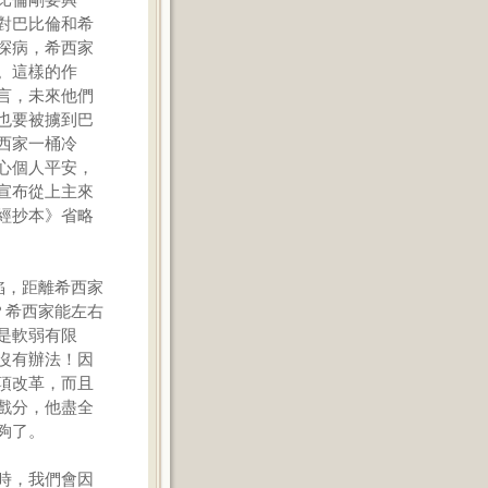
對巴比倫和希
探病，希西家
。這樣的作
言，未來他們
也要被擄到巴
西家一桶冷
心個人平安，
宣布從上主來
經抄本》省略
陷，距離希西家
？希西家能左右
是軟弱有限
沒有辦法！因
項改革，而且
戲分，他盡全
夠了。
時，我們會因