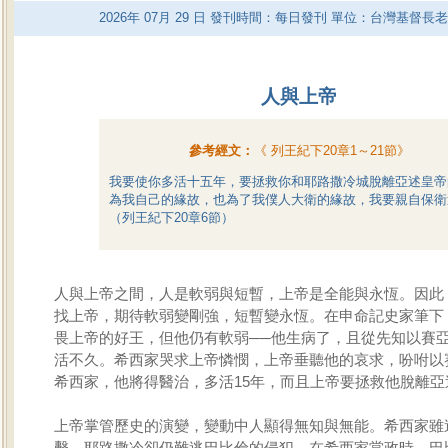
2026
年
07
月
29
日 發刊時間：每日發刊 單位：台灣基督長
人與上帝
參考經文：
《
列王紀下20章1～21節
》
我要使你多活十五年，要拯救你和耶路撒冷城脫離亞述皇帝
為我自己的緣故，也為了我僕人大衛的緣故，我要親自保衛
（列王紀下20章6節）
人與上帝之間，人是軟弱與短暫，上帝是全能與永恆。因此
找上帝，期待軟弱變剛強，短暫變永恆。在申命記史家筆下
畏上帝的好王，但他仍有軟弱──他生病了，且從先知以賽
活不久。希西家哭求上帝憐憫，上帝垂聽他的哀求，吩咐以
希西家，他將得醫治，多活15年，而且上帝要拯救他脫離亞
上帝掌管歷史的演變，變動中人顯得無知與無能。希西家雖
擊，耶路撒冷卻仍難逃巴比倫的侵犯。在希西家當政時，巴