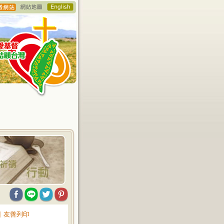
∥
友善列印