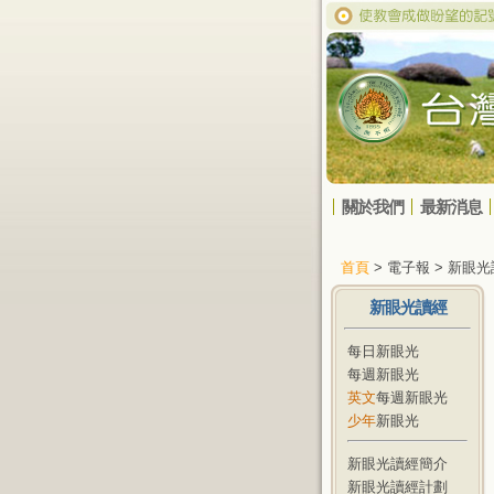
關於我們
最新消息
首頁
> 電子報 > 新眼
新眼光讀經
每日新眼光
每週新眼光
英文
每週新眼光
少年
新眼光
新眼光讀經簡介
新眼光讀經計劃