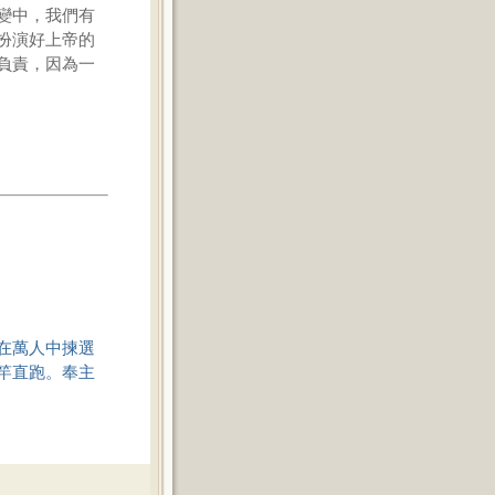
變中，我們有
扮演好上帝的
負責，因為一
在萬人中揀選
竿直跑。奉主