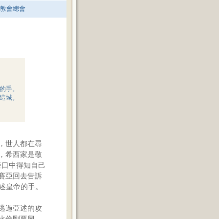
老教會總會
的手。
這城。
，世人都在尋
，希西家是敬
亞口中得知自己
賽亞回去告訴
述皇帝的手。
逃過亞述的攻
比倫剛要興