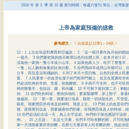
2026
年 第
3
季 第
10
週 發刊時間：每週六發刊 單位：台灣基
上帝為家庭預備的拯救
參考經文：
《
出埃及記12章1～14節
》
12：1 上主在埃及對摩西和亞倫說： 2 「這一個月要作為月份的開
一個月。 3 你們要把我的指示教導以色列全體人民：在本月初十日
須為他一家挑一隻小羊或小山羊。 4 如果他家人少，吃不了整隻羊
一隻，以人數和食量的比例分配。 5 你們用綿羊或用山羊都可以，
公羊，而且是沒有殘缺的。 6 到了本月十四日晚，以色列全體人民
畜。 7 人民要拿一些血塗在屋子的門框和門楣上，並且在屋裏吃羊肉。
們必須吃烤的羊肉、苦菜，和無酵餅。 9 羊肉不可生吃，也不可吃
烤的整隻羊，包括頭、腿，和內臟。 10 不可剩下留到第二天；剩
掉。 11 你們吃的時候，要快快地吃；要束緊腰帶，穿上鞋子，拿
逾越節。 12 「那一夜，我要巡行埃及，殺死一切頭胎生的，不管
殺死。我要懲罰所有埃及的神明。我是上主。 13 門框上的血是你
號。當我看到這血，我要越過你們的家。在我懲罰埃及人的時候，絕
14 你們必須紀念這一天，為上主守這節。你們的子孫也應該守這節
例。」 15 上主說：「在這七天裏，你們不可吃有酵的餅，只可吃
第一天清除家裏所有的酵，在那七天裏若有人吃有酵的餅，他必須從