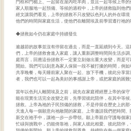
門框和門楣上、一起留在屋內吃羊肉，並且一起等候上帝的
家人順服地一起預備、等候的過程中，上帝的拯救臨到他們
經文讓我們看見，上帝的拯救不只改變以色列人的外在環境
他們的時間與家庭生活，使他們在離開埃及前學習遵行祂的
◆拯救如今仍在家庭中持續發生
逾越節的故事並沒有停留在過去，而是一直延續到今天。這
們，上帝的拯救會進入家庭，讓人重新調整時間與生活步調
庭而言，回應這份拯救不一定要立刻做出重大改變，而是可
開始。我們可以刻意為家人保留一段不被打擾的時間，例如
共享晚餐，每天睡前家人聚在一起、放下手機，彼此分享當
者，我們也可以一起為美好的事感謝上帝，或把家庭的困難
當年以色列人離開埃及之前，就先在家庭裡經歷上帝的保守
能在現實生活完全改變之前，先學習彼此陪伴，在其中等候
拯救。上帝為祂的子民預備的拯救，不是停留在歷史上的那
天進入每一個願意向祂敞開的家庭。上帝邀請我們把時間、
新交在祂手中，讓祂一步一步帶領。願上帝親自守護每個家
忙碌與挑戰中，仍能倚靠祂，與家人彼此相愛、彼此陪伴，
預備的新開始。願上帝的拯救與恩典，持續臨在每一個家庭