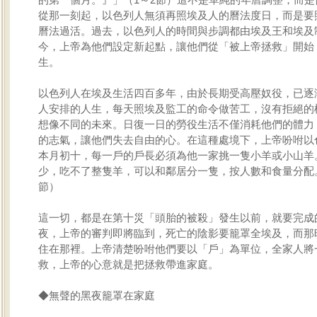
從那一刻起，以色列人無須再照埃及人的曆法度日，而是要
曆法過活。過去，以色列人的時間與步調都由埃及王和埃及
今，上帝為他們設定新起點，讓他們從「被上帝拯救」開始
生。
以色列人在埃及生活四百多年，由於長期受高壓奴役，已逐
人安排的人生，每天照埃及監工的命令做苦工，沒有拒絕的
想像不同的未來。日復一日的勞役生活不僅消耗他們的體力
的志氣，讓他們失去自由的心。在這種處境下，上帝吩咐以
本月初十，每一戶的戶長必須為他一家挑一隻小羊或小山羊
少，吃不了整隻羊，可以和鄰居分一隻，按人數和食量分配。
節）
這一切，都是在第十災「頭胎的被殺」發生以前，就要完成
夜，上帝的審判即將臨到，死亡的陰影要籠罩全埃及，而那
住在那裡。上帝清楚吩咐他們要以「戶」為單位，全家人將
救，上帝的心意就是把拯救帶進家庭。
◆無聲的黑夜籠罩在家庭