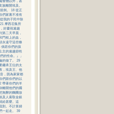
預備食物以外，甚
各支族離開埃及。
例。 18 從正
，你們家裏不准有
從我的子民中除
21 摩西召集所
，好慶祝逾越
直到第二天早晨，
上和門框上的血，
必須永遠守這些條
6 倘若你們的孩
給上主的逾越節牲
們的性命。』」
的做了。 29
要繼承王位的太
一夜，埃及王、他
音，因為家家都
！你們跟你們的以
2 帶著你們的羊
趕快離開他們的國
人把無酵的麵團放
向埃及人索取金銀
人就給甚麼。這
到疏割。不計算婦
一起走。 39