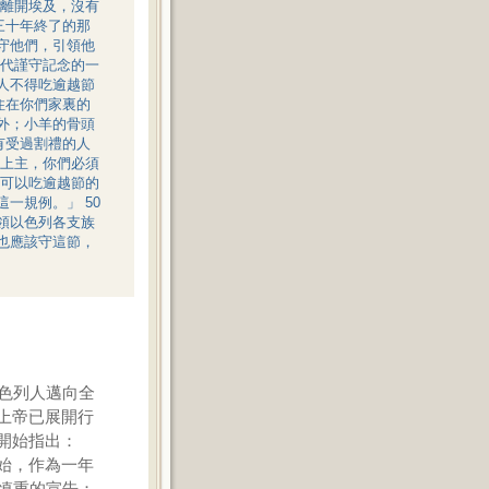
離開埃及，沒有
百三十年終了的那
保守他們，引領他
代謹守記念的一
族人不得吃逾越節
暫住在你們家裏的
戶外；小羊的骨頭
沒有受過割禮的人
上主，你們必須
可以吃逾越節的
一規例。」 50
帶領以色列各支族
孫也應該守這節，
色列人邁向全
上帝已展開行
開始指出：
始，作為一年
慎重的宣告：