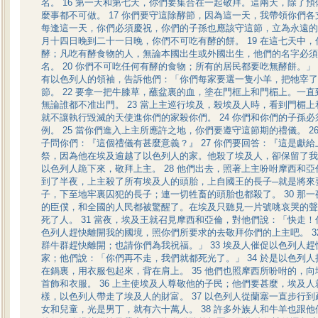
名。 16 第一天和第七天，你們要集合在一起敬拜。這兩天，除了
麼事都不可做。 17 你們要守這除酵節，因為這一天，我帶領你們
每逢這一天，你們必須慶祝，你們的子孫也應該守這節，立為永遠的規
月十四日晚到二十一日晚，你們不可吃有酵的餅。 19 在這七天中
酵；凡吃有酵食物的人，無論本國出生或外國出生，他們的名字必須
名。 20 你們不可吃任何有酵的食物；所有的居民都要吃無酵餅。」 
有以色列人的領袖，告訴他們：「你們每家要選一隻小羊，把牠宰了
節。 22 要拿一把牛膝草，蘸盆裏的血，塗在門框上和門楣上。一
無論誰都不准出門。 23 當上主巡行埃及，殺埃及人時，看到門楣
就不讓執行毀滅的天使進你們的家殺你們。 24 你們和你們的子孫
例。 25 當你們進入上主所應許之地，你們要遵守這節期的禮儀。 2
子問你們：『這個禮儀有甚麼意義？』 27 你們要回答：『這是獻
祭，因為他在埃及逾越了以色列人的家。他殺了埃及人，卻保留了我
以色列人跪下來，敬拜上主。 28 他們出去，照著上主吩咐摩西和亞倫
到了半夜，上主殺了所有埃及人的頭胎，上自國王的長子─就是將來
子，下至地牢裏囚犯的長子；連一切牲畜的頭胎也都殺了。 30 那
的臣僕，和全國的人民都被驚醒了。在埃及只聽見一片號咷哀哭的聲
死了人。 31 當夜，埃及王就召見摩西和亞倫，對他們說：「快走
色列人趕快離開我的國境，照你們所要求的去敬拜你們的上主吧。 3
群牛群趕快離開；也請你們為我祝福。」 33 埃及人催促以色列人
家；他們說：「你們再不走，我們就都死光了。」 34 於是以色列
在鍋裏，用衣服包起來，背在肩上。 35 他們也照摩西所吩咐的，
首飾和衣服。 36 上主使埃及人尊敬他的子民；他們要甚麼，埃及
樣，以色列人帶走了埃及人的財富。 37 以色列人從蘭塞一直步行
女和兒童，光是男丁，就有六十萬人。 38 許多外族人和牛羊也跟他們