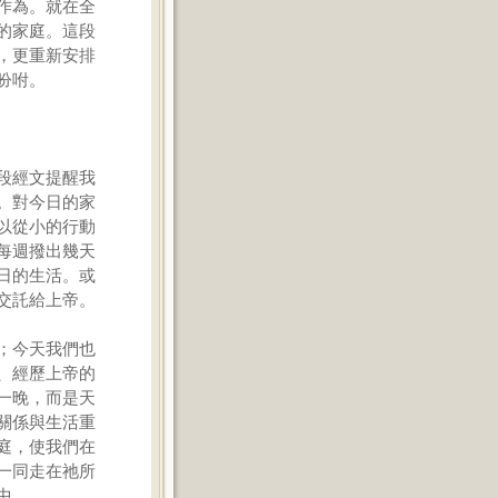
作為。就在全
的家庭。這段
，更重新安排
吩咐。
段經文提醒我
。對今日的家
以從小的行動
每週撥出幾天
日的生活。或
交託給上帝。
；今天我們也
、經歷上帝的
一晚，而是天
關係與生活重
庭，使我們在
一同走在祂所
中。