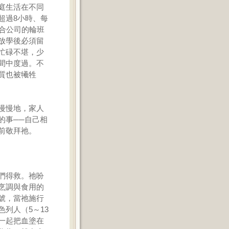
庭生活在不同
超過8小時、每
合公司的輪班
放學後必須留
忙碌不堪，少
間中度過。不
質也被犧牲
慢慢地，家人
的事──自己相
前敬拜祂。
們得救。祂吩
烹調與食用的
號，當祂施行
列人（5～13
一起把血塗在