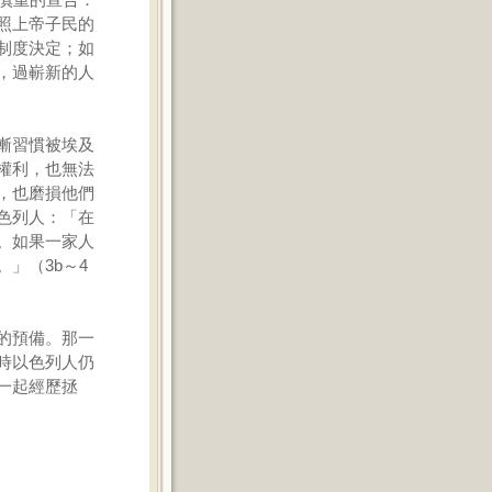
照上帝子民的
制度決定；如
，過嶄新的人
漸習慣被埃及
權利，也無法
，也磨損他們
色列人：「在
。如果一家人
」（3b～4
的預備。那一
時以色列人仍
一起經歷拯