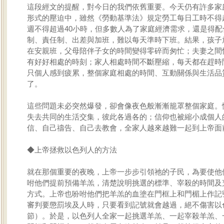
這段經文的提醒，對今日的我們依舊重要。今天仍有許多家
形式的壓迫中，雖然《勞動基準法》規定勞工每日工時不得
週不得超過40小時，但多數人為了家庭經濟需求，還是得配
制、責任制、出差與加班，難以每天準時下班。結果，孩子
在安親班，父母陪伴子女的時間變得零碎而匆忙；夫妻之間
有好好相處的時刻；家人相處時間不斷壓縮，每天都在趕時
只個人感到疲累，整個家庭相處的時間、互動關係與生活品
了。
這些問題未必突然爆發，卻會像夜色般漸漸籠罩整個家庭。
失去共同的生活交集，彼此各過各的；信仰也被縮小成個人
信、自己禱告、自己去教會，全家人越來越難一起到上帝面
◆上帝拯救以色列人的方法
就在那個重要的夜晚，上帝一步步引領祂的子民，為要使他
咐他們提前預備羊羔，清楚說明挑選的標準、宰殺的時間及
方式。上帝也吩咐他們把羊羔的血塗在門框上和門楣上作記
審判要懲罰埃及人時，只要看到記號就會越過，絕不傷害以色
節）。於是，以色列人全家一起挑選羊羔、一起宰殺羊羔、