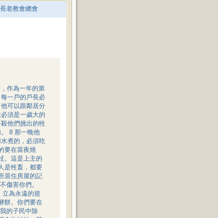
督長老教會總會
始，作為一年的第
，每一戶的戶長必
，他可以跟鄰居分
但必須是一歲大的
要殺他們挑出的牲
 8 那一晚他
用水煮的，必須吃
餘的要在當夜燒
著杖。這是上主的
是人是牲畜，都要
們所居住房屋的記
不傷害你們。
，立為永遠的規
無酵餅。你們要在
我的子民中除