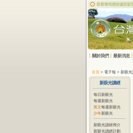
關於我們
最新消息
首頁
> 電子報 > 新眼
新眼光讀經
每日新眼光
每週新眼光
英文
每週新眼光
少年
新眼光
新眼光讀經簡介
新眼光讀經計劃