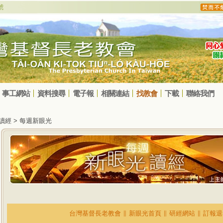
事工網站
資料搜尋
電子報
相關連結
找教會
下載
聯絡我們
光讀經 > 每週新眼光
台灣基督長老教會
∥
新眼光首頁
∥
研經網站
∥
訂報退