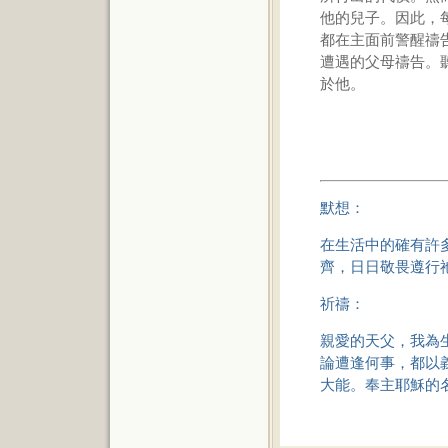
他的兒子。因此，
都在主面前警醒禱
遭遇的父母禱告。
於他。
默想：
在生活中的確有許
齊，日日敬畏遵行
祈禱：
親愛的天父，我為
論遭逢何事，都以
大能。奉主耶穌的