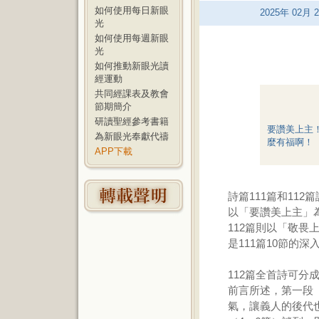
如何使用每日新眼
2025
年
02
月
2
光
如何使用每週新眼
光
如何推動新眼光讀
經運動
共同經課表及教會
節期簡介
研讀聖經參考書籍
要讚美上主
為新眼光奉獻代禱
麼有福啊！（
APP下載
詩篇111篇和11
以「要讚美上主」
112篇則以「敬畏
是111篇10節的
112篇全首詩可
前言所述，第一段
氣，讓義人的後代