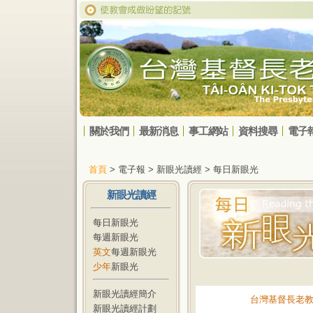
關於我們
最新消息
事工網站
資料搜尋
電子
首頁
> 電子報 > 新眼光讀經 > 每日新眼光
新眼光讀經
每日新眼光
每週新眼光
英文
每週新眼光
少年
新眼光
新眼光讀經簡介
台灣基督長老
新眼光讀經計劃