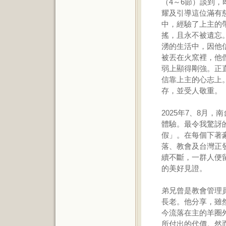
（4～6節）談到
耀及引導這位滿有
中，經驗了上主的
搖，且永不被遺忘
湧的生活中，因他
被丟在火窯裡，他
弱上顯得剛強。正
信靠上主的心志上
存，並受人敬重。
2025年7、8月
體驗。最令我驚訝
假」。在每個下著
落、教會及台灣正
續不斷，一群人便
的美好見證。
弟兄曾是教會管理
長老。他分享，雖
今流落在主的羊圈
所付出的代價。然