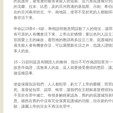
的庇護所，避免遭到被害者親人的追殺。這六座庇護城分別
的戈蘭、拉末、比悉，及約旦河西邊的基低斯、示劍、希伯
在約旦河兩岸的北、中、南地區，使罪不至於死的人都能得
會存活下來。
申命記19章4～6節，舉例說明無意間誤殺了人的情況，讓
有可原的人有機會活下來。上帝出於憐憫，要以色列人設立
並因愛上主的緣故，遵照祂的教訓再多設立三座。庇護城的
過失殺人者有機會存活，可以展開新生活之外，也讓人謹慎
辜人的血。
15～21節則提及有關證人的條例，指出不可作偽證陷害另
故意作偽證，流無辜人的血，這人就要接受應得的懲罰，讓
做這種惡事。
使徒保羅告訴我們，人人都犯罪，虧欠了上帝的榮耀，而罪
死。基督徒知罪、認罪、悔罪，讓我們在主耶穌基督裡得到
不至於在罪中滅亡。有很多解經家認為，舊約的庇護城預表
恩。雖然在舊約中沒有完全落實庇護城的功能，但在新約中
顯，讓屬上帝的兒女不再活在罪中。