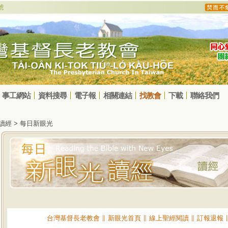
事工網站
資料搜尋
電子報
相關連結
找教會
下載
聯絡我們
光讀經 > 每日新眼光
台灣基督長老教會
∥
新眼光首頁
∥
線上聖經閱讀
∥
訂報退報