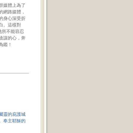
群媒體上為了
的網路媒體，
的身心深受折
白。這樣對
祂所不能容忍
陰謀的心，奔
為鑑！
屬靈的庇護城
。奉主耶穌的