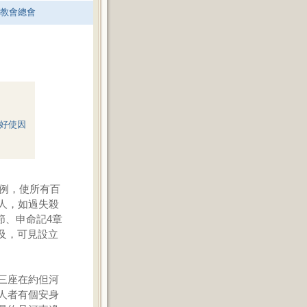
老教會總會
好使因
）
條例，使所有百
人，如過失殺
節、申命記4章
提及，可見設立
三座在約但河
人者有個安身