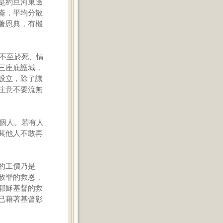
是約旦河東邊
崙，平均分散
著恩典，有機
罪不至於死、情
三座庇護城，
設立，除了讓
注意不要流無
一個人。若有人
其他人不敢再
的工價乃是
赦罪的救恩，
耶穌基督的救
已藉著基督彰