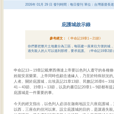
2026
年
01
月
29
日 發刊時間：每日發刊 單位：台灣基督長
庇護城啟示錄
參考經文：
《
申命記19章1～21節
》
你們要把整片土地畫分為三區，每區建一座來往方便的城，
過失殺人的人可以逃到那裡，要求庇護。（申命記19章2節
申命記13～19章記載摩西傳達上帝要以色列人遵守的各種
姓能安居樂業。上帝同時也顧念邊緣人，乃至於特殊狀況的
人者。關於庇護城，出埃及記21章13節、民數記35章6～33
41～43節、19章1～13節，以及約書亞記20章1～9節都有
庇護城是一件重要的事。
今天的經文指出，以色列人必須在迦南地設立六座庇護城，
以西，三座在約但河以東。設立庇護城的目的，是讓過失殺