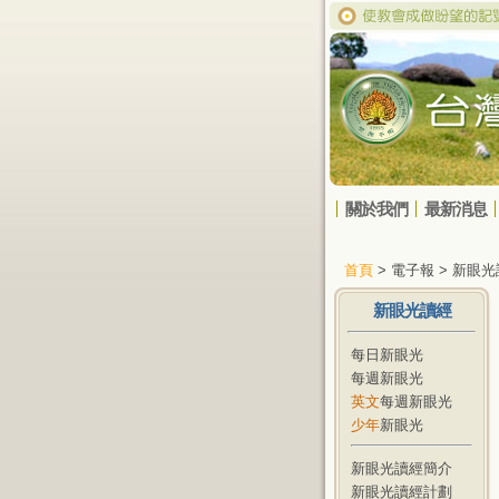
關於我們
最新消息
首頁
> 電子報 > 新眼
新眼光讀經
每日新眼光
每週新眼光
英文
每週新眼光
少年
新眼光
新眼光讀經簡介
新眼光讀經計劃