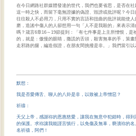
在今日網路社群媒體發達的世代，我們也要省思，是否在社
逞一時之快，而留下毫無證據的偽證、毀謗或批評呢？今日
往往殺人不必用刀，只用不實的言語和扭曲的批評就能使人
磨，造謠中傷人的人卻想用一句「人不是我殺的」來表示清
嗎？箴言6章16～19節提到：「有七件事是上主所憎恨，是
的，就是：傲慢的眼睛，撒謊的舌頭，殺害無辜的手，策畫
走邪路的腿，編造假證，在朋友間挑撥是非。」我們當引以
默想：
我是否愛傳舌、聊人的八卦是非，以致被上帝憎惡？
祈禱：
天父上帝，感謝祢的恩惠慈愛，讓我在無意中犯錯時，得到
的保護。求祢讓我能謹言慎行，以免傷及無辜，褻瀆祢的名
名祈禱，阿們！