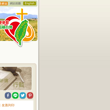
∥
友善列印